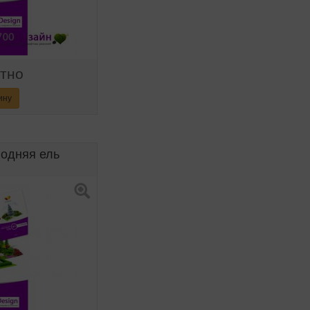
атно
ину
одняя ель