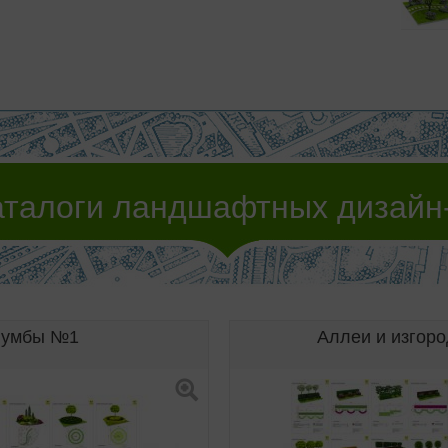
аталоги ландшафтных дизайн
лумбы №1
Аллеи и изгор