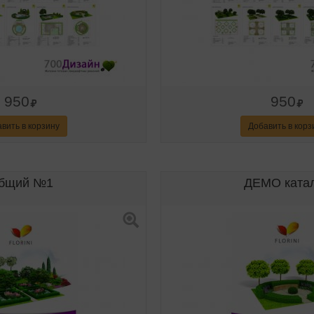
950
950
вить в корзину
Добавить в корз
бщий №1
ДЕМО ката