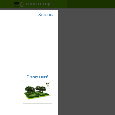
0
ИТОГО
0.00
42-33
закрыть
д №1
Следующий