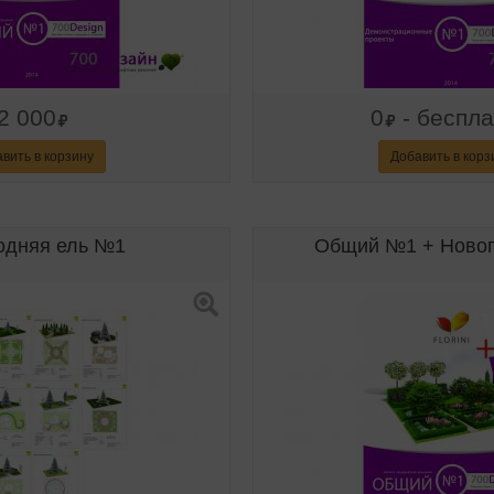
2 000
0
- беспл
вить в корзину
Добавить в корз
одняя ель №1
Общий №1 + Новог