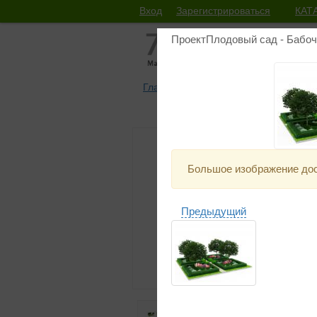
Вход
Зарегистрироваться
КАТ
ПроектПлодовый сад - Бабо
Главная
Каталоги проектов
Сад №
Большое изображение дос
Предыдущий