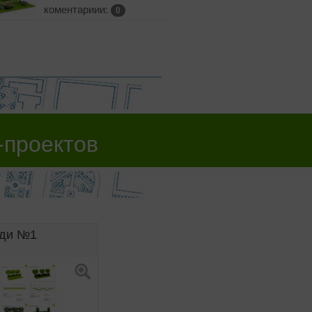
коментариии:
0
-проектов
оди №1