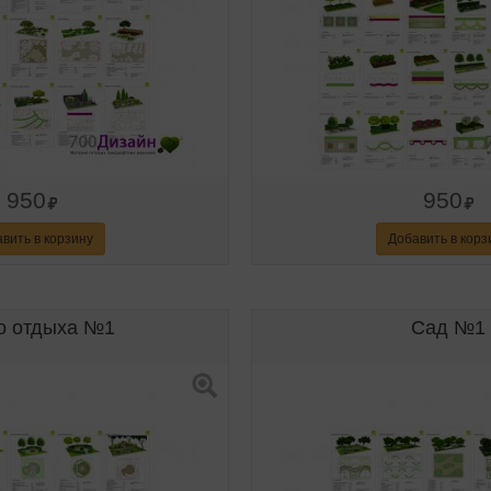
950
950
вить в корзину
Добавить в корз
о отдыха №1
Сад №1