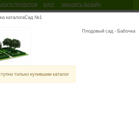
АЛОГИ ПРОЕКТОВ
БЛОГ
ЗАКАЗАТЬ ДИЗАЙН
+7 (950) 759-
чка каталогаСад №1
help@700design.ru
Плодовый сад - Бабочка
1
Са
950
тупно только купившим каталог
Добавить в корзину