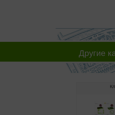
Другие к
К