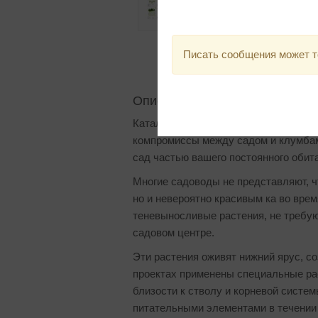
Писать сообщения может т
Описание
Каталог «Сад» содержит 10 проектов 
компромиссы между садом и клумбам
сад частью вашего постоянного обит
Многие садоводы не представляют, ч
но и невероятно красивым ка во врем
теневыносливые растения, не требу
садовом центре.
Эти растения оживят нижний ярус, со
проектах применены специальные ра
близости к стволу и корневой систе
питательными элементами в течении 