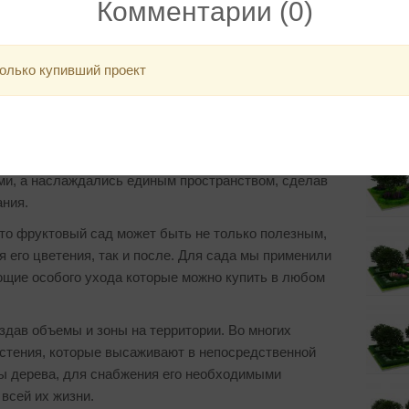
Комментарии (0)
олько купивший проект
Проек
с оригинальными идей для того, что вы не искали
и, а наслаждались единым пространством, сделав
ания.
то фруктовый сад может быть не только полезным,
я его цветения, так и после. Для сада мы применили
ющие особого ухода которые можно купить в любом
здав объемы и зоны на территории. Во многих
стения, которые высаживают в непосредственной
мы дерева, для снабжения его необходимыми
всей их жизни.