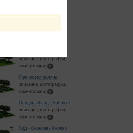
ты входящие в каталог
Вишневый сад
описание, фотографии,
коментариии:
0
Люпиновая поляна
описание, фотографии,
коментариии:
0
Плодовый сад - Бабочка
описание, фотографии,
коментариии:
0
Сад - Сиреневый ковер