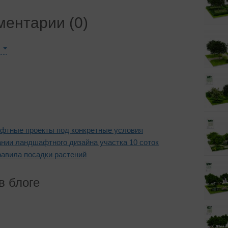
ентарии (0)
й
ы
фтные проекты под конкретные условия
нии ландшафтного дизайна участка 10 соток
равила посадки растений
в блоге