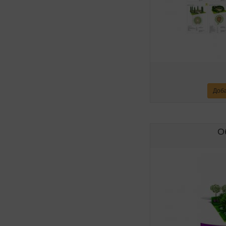
Доба
О