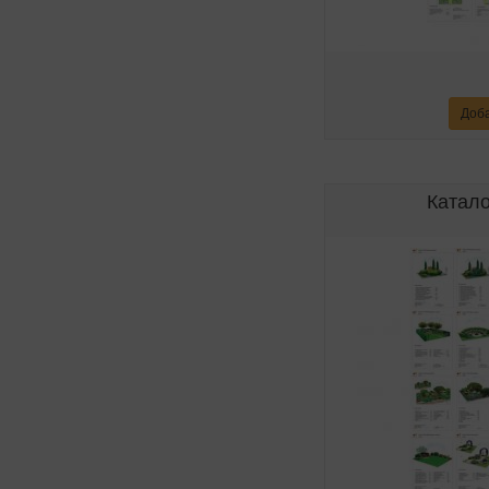
Доба
Катало