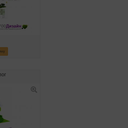
ину
лог