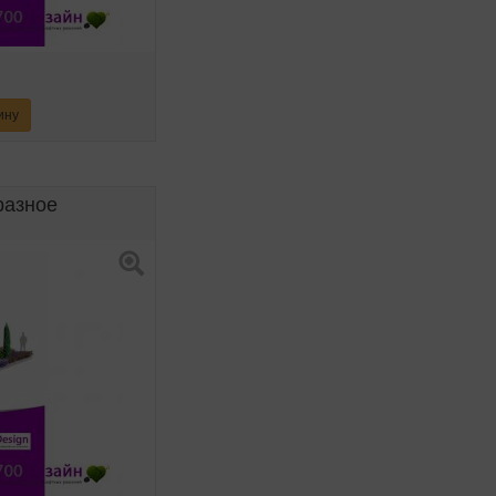
ину
разное