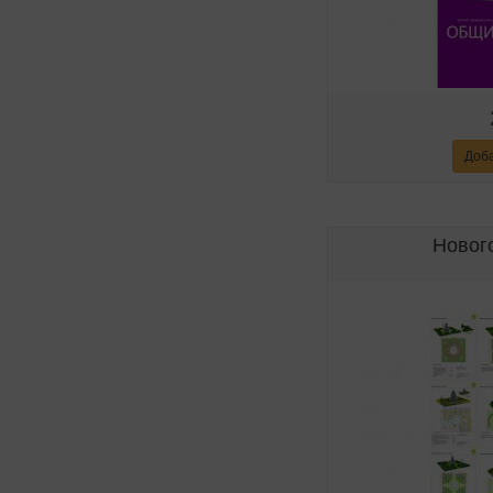
Доба
Новог