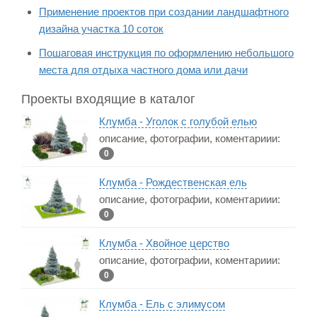
Применение проектов при создании ландшафтного
дизайна участка 10 соток
Пошаговая инструкция по оформлению небольшого
места для отдыха частного дома или дачи
Проекты входящие в каталог
Клумба - Уголок с голубой елью
описание, фотографии, коментариии:
0
Клумба - Рождественская ель
описание, фотографии, коментариии:
0
Клумба - Хвойное церство
описание, фотографии, коментариии:
0
Клумба - Ель с элимусом