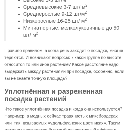
2
Средневысокие 3-7 шт/ м
2
Среднерослые 9-12 шт/м
2
Низкорослые 16-25 шт/ м
Миниатюрные, мелколуковичные до 50
2
шт/ м
Правило правилом, а когда речь заходит о посадке, многие
теряются. И возникают вопросы: к какой группе по высоте
относится то или иное растение? Какое расстояние надо
выдержать между растениями при посадке, особенно, если
вы не знаете точную площадь?
Уплотнённая и разреженная
посадка растений
Что такое уплотнённая посадка и когда она используется?
Например, в модных сейчас травянистых миксбордерах
или так называемых «удольфианских цветниках». Таким
методом достигается быстрый декоративный эффект и