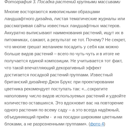
Фотография 3. Посадка растений крупными массивами
Многие восторгаются живописными образцами
ландшафтного дизайна, листая тематические журналы или
рассматривая сайты известных ландшафтных мастеров.
Аккуратно выписывают наименования растений, ищут их в
питомниках, сажают, а результат не тот. Почему? Не секрет,
что многие грешат желанием посадить у себя как можно
больше видов растений – всего по чуть-чуть и в итоге не
получается единой композиции. Не учитывается тот факт,
что такой впечатляющий декоративный эффект
достигается посадкой растений группами. Известный
британский дизайнер Джон Брукс при проектировании
цветника рекомендует поступать так: «...сократите
наполовину число видов используемых растений и удвойте
количество оставшихся. Это вдохновит вас на повторение
одного растения по всему саду – а это всегда надёжный,
объединяющий приём - и на посадки широкими цветными
блоками, а не разрозненными группами». (
фото 4
)