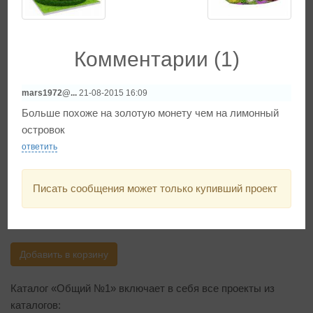
Комментарии (1)
mars1972@...
21-08-2015 16:09
Больше похоже на золотую монету чем на лимонный
островок
ответить
Общий №1 + Новогодняя
ель
Писать сообщения может только купивший проект
2 000
Добавить в корзину
Каталог «Общий №1» включает в себя все проекты из
каталогов: