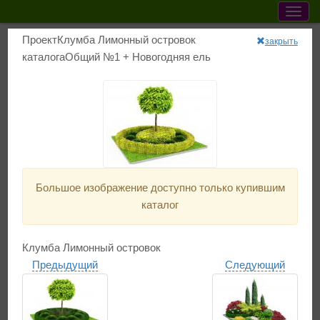
Мен
ПроектКлумба Лимонный островок
закрыть
каталогаОбщий №1 + Новогодняя ель
+7 (950) 759-42-33
help@700design.ru
Главная
Каталоги проектов
Общий №1 + Новогодняя ель
Большое изображение доступно только купившим
каталог
Клумба Лимонный островок
Предыдущий
Следующий