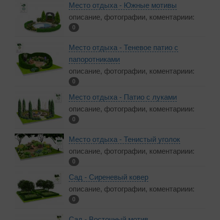
Место отдыха - Южные мотивы
описание, фотографии, коментариии:
0
Место отдыха - Теневое патио с
папоротниками
описание, фотографии, коментариии:
0
Место отдыха - Патио с луками
описание, фотографии, коментариии:
0
Место отдыха - Тенистый уголок
описание, фотографии, коментариии:
0
Сад - Сиреневый ковер
описание, фотографии, коментариии:
0
Сад - Восточный мотив