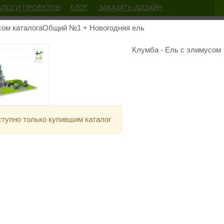
АЛОГИ ПРОЕКТОВ
БЛОГ
ЗАКАЗАТЬ ДИЗАЙН
+7 (950) 759-
сом каталогаОбщий №1 + Новогодняя ель
help@700design.ru
Клумба - Ель с элимусом
 №1 + Новогодняя ель
Общий №1 + 
2 000
тупно только купившим каталог
Добавить в корзину
Каталог «Общий №1» включает в
Клумбы №1
(15 проектов)
Место отдыха №1