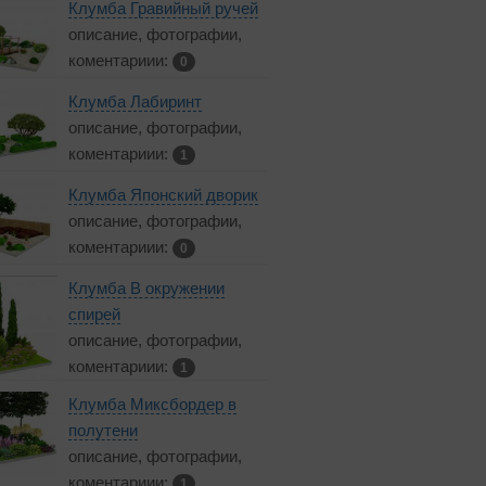
Клумба Гравийный ручей
описание, фотографии,
коментариии:
0
Клумба Лабиринт
описание, фотографии,
коментариии:
1
Клумба Японский дворик
описание, фотографии,
коментариии:
0
Клумба В окружении
спирей
описание, фотографии,
коментариии:
1
Клумба Миксбордер в
полутени
описание, фотографии,
коментариии:
1