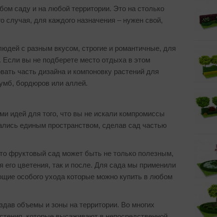
ом саду и на любой территории. Это на столько
о случая, для каждого назначения – нужен свой,
людей с разным вкусом, строгие и романтичные, для
 Если вы не подберете место отдыха в этом
вать часть дизайна и компоновку растений для
лумб, бордюров или аллей.
ми идей для того, что вы не искали компромиссы
ались единым пространством, сделав сад частью
то фруктовый сад может быть не только полезным,
я его цветения, так и после. Для сада мы применили
ющие особого ухода которые можно купить в любом
здав объемы и зоны на территории. Во многих
стения, которые высаживают в непосредственной