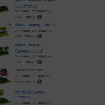
с лилейником
описание, фотографии,
коментариии:
0
Живая изгородь - Улыбка
описание, фотографии,
коментариии:
0
Живая изгородь -
Изгородь с липой
описание, фотографии,
коментариии:
1
Клумба островок
описание, фотографии,
коментариии:
2
Клумба Островок с
катальпой
описание, фотографии,