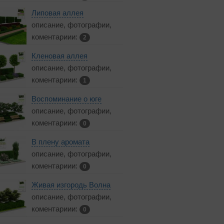
Липовая аллея
описание, фотографии,
коментариии:
2
Кленовая аллея
описание, фотографии,
коментариии:
1
Воспоминание о юге
описание, фотографии,
коментариии:
0
В плену аромата
описание, фотографии,
коментариии:
0
Живая изгородь Волна
описание, фотографии,
коментариии:
0