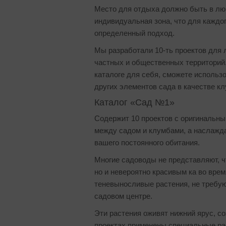
Место для отдыха должно быть в люб
индивидуальная зона, что для каждог
определенный подход.
Мы разработали 10-ть проектов для 
частных и общественных территорий.
каталоге для себя, сможете использо
других элементов сада в качестве к
Каталог «Сад №1»
Cодержит 10 проектов с оригинальны
между садом и клумбами, а наслажд
вашего постоянного обитания.
Многие садоводы не представляют, ч
но и невероятно красивым ка во врем
теневыносливые растения, не требу
садовом центре.
Эти растения оживят нижний ярус, со
проектах применены специальные ра