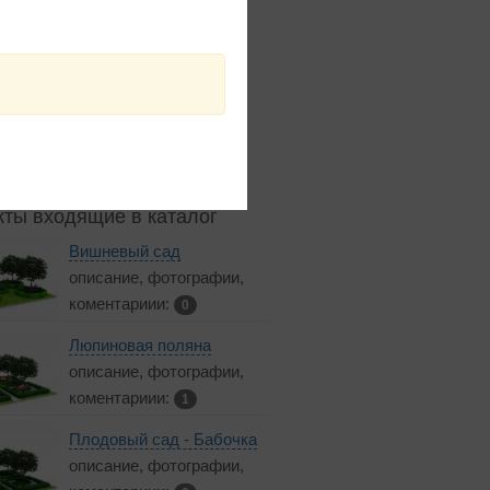
ты входящие в каталог
Вишневый сад
описание, фотографии,
коментариии:
0
Люпиновая поляна
описание, фотографии,
коментариии:
1
Плодовый сад - Бабочка
описание, фотографии,