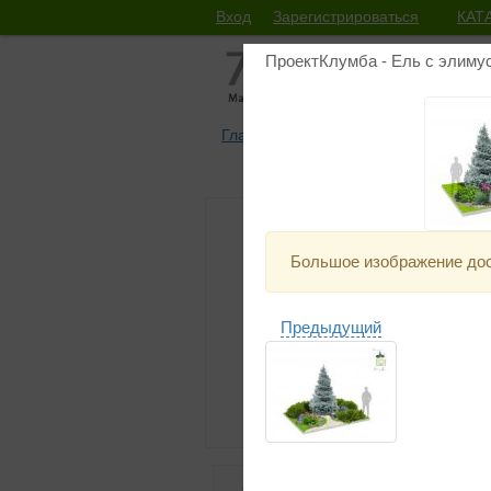
Вход
Зарегистрироваться
КАТ
ПроектКлумба - Ель с элиму
Главная
Каталоги проектов
Общий
Большое изображение дос
Предыдущий