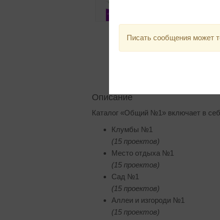
Писать сообщения может т
Описание
Каталог «Общий №1» включает в себя
Клумбы №1
(15 проектов)
Место отдыха №1
(15 проектов)
Сад №1
(15 проектов)
Аллеи и изгороди №1
(15 проектов)