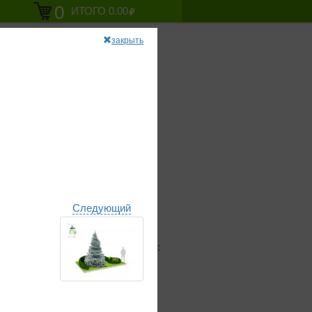
0
ИТОГО
0.00
42-33
закрыть
Новогодняя ель
Следующий
 себя все проекты из каталогов: